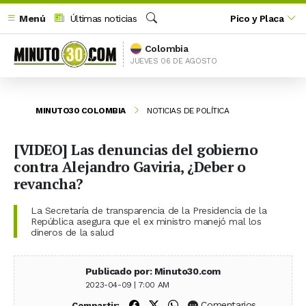
Menú
Últimas noticias
Pico y Placa
Buscar
Colombia
JUEVES 06 DE AGOSTO
MINUTO30 COLOMBIA
NOTICIAS DE POLÍTICA
[VIDEO] Las denuncias del gobierno
contra Alejandro Gaviria, ¿Deber o
revancha?
La Secretaría de transparencia de la Presidencia de la
República asegura que el ex ministro manejó mal los
dineros de la salud
Publicado por: Minuto30.com
2023-04-09 | 7:00 AM
Compartir en Facebook
Compartir en X (Twitter)
Compartir en WhatsApp
Comentarios
Compartir: