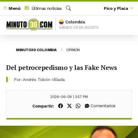
Menú
Últimas noticias
Pico y Placa
Buscar
Colombia
SÁBADO 08 DE AGOSTO
MINUTO30 COLOMBIA
OPINIÓN
Del petrocepedismo y las Fake News
Por: Andrés Tobón Villada
2026-06-09 | 3:57 PM
Compartir en Facebook
Compartir en X (Twitter)
Compartir en WhatsApp
Comentarios
Compartir: