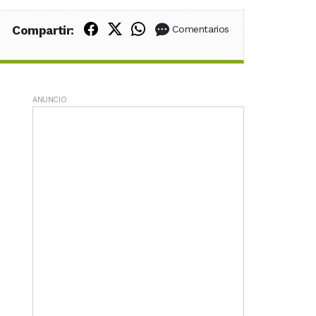
Compartir en Facebook
Compartir en X (Twitter)
Compartir en WhatsApp
Compartir:
Comentarios
ANUNCIO