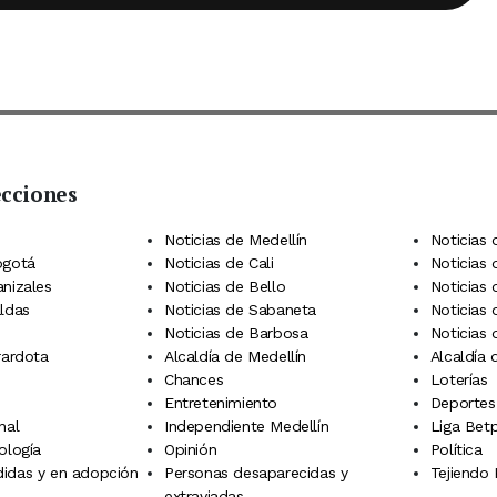
ecciones
 Telegram
dIn
terest
Noticias de Medellín
Noticias 
ogotá
Noticias de Cali
Noticias
anizales
Noticias de Bello
Noticias
aldas
Noticias de Sabaneta
Noticias 
Noticias de Barbosa
Noticias
rardota
Alcaldía de Medellín
Alcaldía
Chances
Loterías
Entretenimiento
Deportes
nal
Independiente Medellín
Liga Betp
ología
Opinión
Política
idas y en adopción
Personas desaparecidas y
Tejiendo
extraviadas