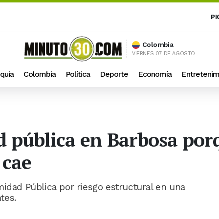
PI
Colombia
VIERNES 07 DE AGOSTO
quia
Colombia
Política
Deporte
Economía
Entretenim
 pública en Barbosa porq
 cae
midad Pública por riesgo estructural en una
tes.