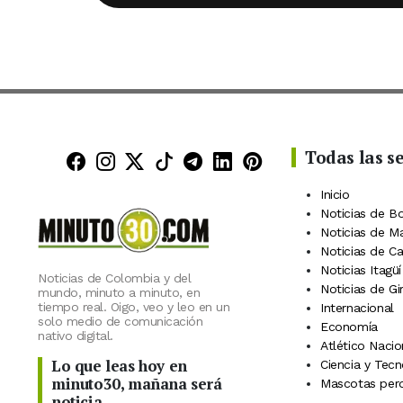
Todas las s
Minuto30 en Facebook
Minuto30 en Instagram
Minuto30 en X (Twitter)
Minuto30 en TikTok
Canal de Minuto30 en
Minuto30 en Linke
Minuto30 en Pin
Inicio
Noticias de B
Noticias de M
Noticias de C
Noticias Itagüí
Noticias de Colombia y del
Noticias de Gi
mundo, minuto a minuto, en
tiempo real. Oigo, veo y leo en un
Internacional
solo medio de comunicación
Economía
nativo digital.
Atlético Nacio
Lo que leas hoy en
Ciencia y Tecn
minuto30, mañana será
Mascotas perd
noticia.