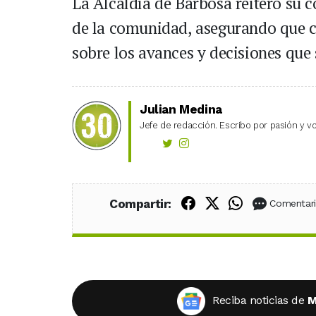
La Alcaldía de Barbosa reiteró su 
de la comunidad, asegurando que 
sobre los avances y decisiones que
Julian Medina
Jefe de redacción. Escribo por pasión y vo
Compartir en Fac
Compartir en X
Compartir
Compartir:
Comentar
Reciba noticias de
M