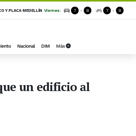
Viernes:
7
-
9
7
-
9
CO Y PLACA MEDELLÍN
iento
Nacional
DIM
Más
ue un edificio al