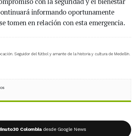
compromiso con la seguridad y el bienestar
continuará informando oportunamente
 se tomen en relación con esta emergencia.
cación. Seguidor del fútbol y amante de la historia y cultura de Medellín.
ebook
 (Twitter)
 en WhatsApp
ios
inuto30 Colombia
desde Google News