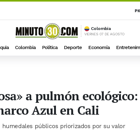
PI
Colombia
VIERNES 07 DE AGOSTO
quia
Colombia
Política
Deporte
Economía
Entretenim
osa» a pulmón ecológico:
arco Azul en Cali
 humedales públicos priorizados por su valor