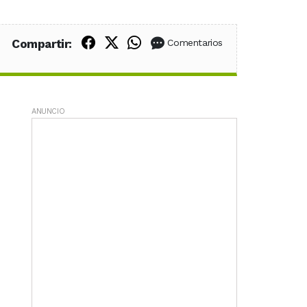
Compartir en Facebook
Compartir en X (Twitter)
Compartir en WhatsApp
Compartir:
Comentarios
ANUNCIO