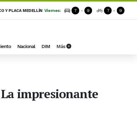
Viernes:
7
-
9
7
-
9
CO Y PLACA MEDELLÍN
iento
Nacional
DIM
Más
 La impresionante