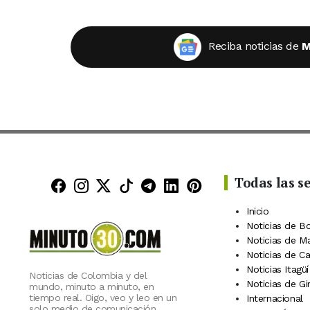
Reciba noticias de
M
Todas las s
Minuto30 en Facebook
Minuto30 en Instagram
Minuto30 en X (Twitter)
Minuto30 en TikTok
Canal de Minuto30 en
Minuto30 en Linke
Minuto30 en Pin
Inicio
Noticias de B
Noticias de M
Noticias de C
Noticias Itagüí
Noticias de Colombia y del
Noticias de Gi
mundo, minuto a minuto, en
tiempo real. Oigo, veo y leo en un
Internacional
solo medio de comunicación