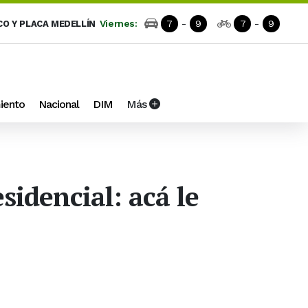
Viernes:
7
-
9
7
-
9
CO Y PLACA MEDELLÍN
iento
Nacional
DIM
Más
sidencial: acá le