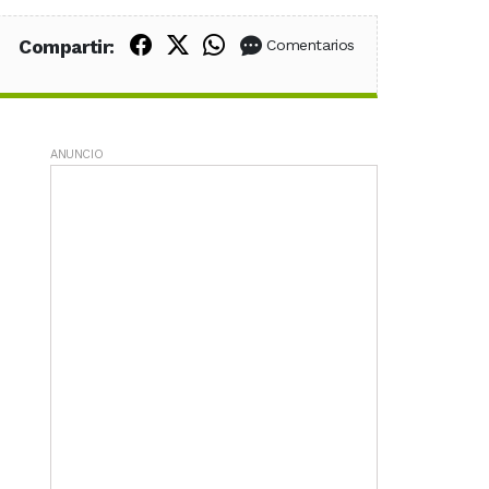
Compartir en Facebook
Compartir en X (Twitter)
Compartir en WhatsApp
Compartir:
Comentarios
ANUNCIO