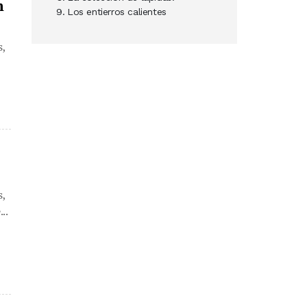
n
Los entierros calientes
s,
s,
..