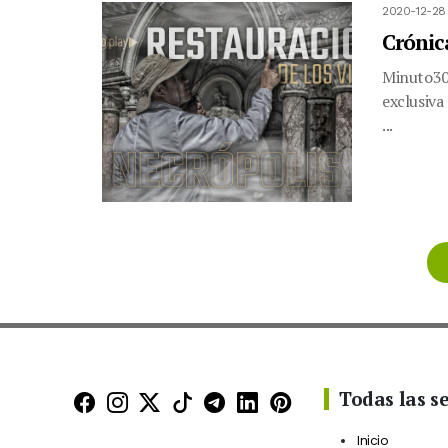
2020-12-28
Crónic
Minuto30.
exclusiva
...
Todas las s
Minuto30 en Facebook
Minuto30 en Instagram
Minuto30 en X (Twitter)
Minuto30 en TikTok
Canal de Minuto30 en
Minuto30 en Linke
Minuto30 en Pin
Inicio