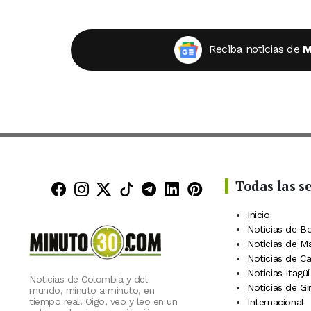
Reciba noticias de
M
Todas las s
Minuto30 en Facebook
Minuto30 en Instagram
Minuto30 en X (Twitter)
Minuto30 en TikTok
Canal de Minuto30 en
Minuto30 en Linke
Minuto30 en Pin
Inicio
Noticias de B
Noticias de M
Noticias de C
Noticias Itagüí
Noticias de Colombia y del
Noticias de Gi
mundo, minuto a minuto, en
tiempo real. Oigo, veo y leo en un
Internacional