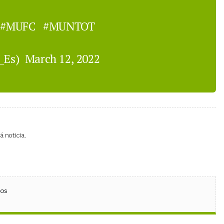
#MUFC
#MUNTOT
_Es)
March 12, 2022
 noticia.
ebook
 (Twitter)
 en WhatsApp
ios