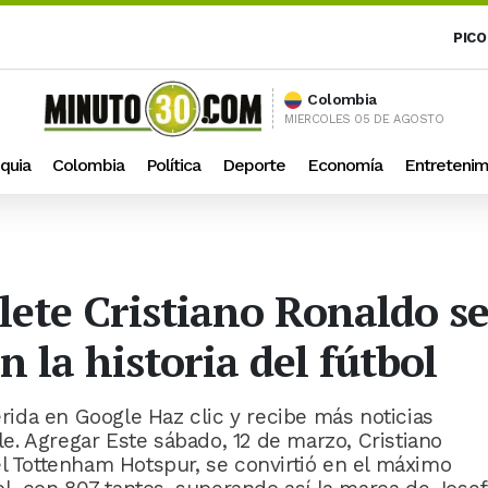
PICO
Colombia
MIERCOLES 05 DE AGOSTO
quia
Colombia
Política
Deporte
Economía
Entretenim
plete Cristiano Ronaldo se
 la historia del fútbol
ida en Google Haz clic y recibe más noticias
. Agregar Este sábado, 12 de marzo, Cristiano
el Tottenham Hotspur, se convirtió en el máximo