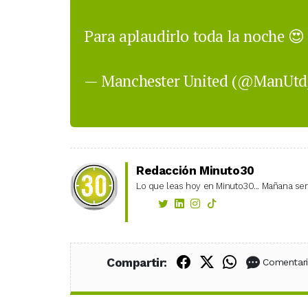
Para aplaudirlo toda la noche 😍
— Manchester United (@ManUtd
Redacción Minuto30
Lo que leas hoy en Minuto30... Mañana será
Compartir en Fac
Compartir en X
Compartir
Compartir:
Comentar