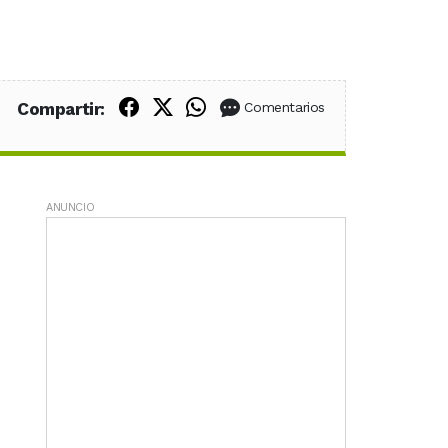
Compartir en Facebook
Compartir en X (Twitter)
Compartir en WhatsApp
Compartir:
Comentarios
ANUNCIO