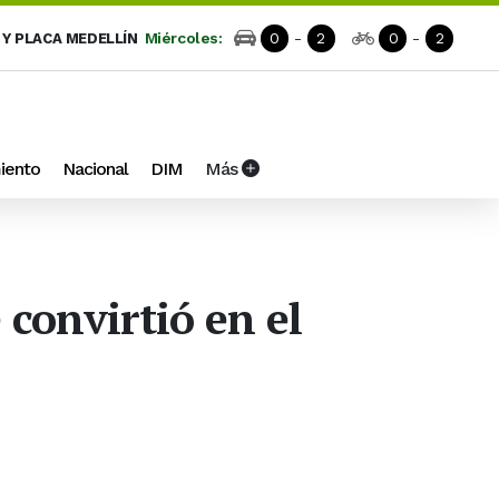
Miércoles:
0
-
2
0
-
2
 Y PLACA MEDELLÍN
iento
Nacional
DIM
Más
 convirtió en el