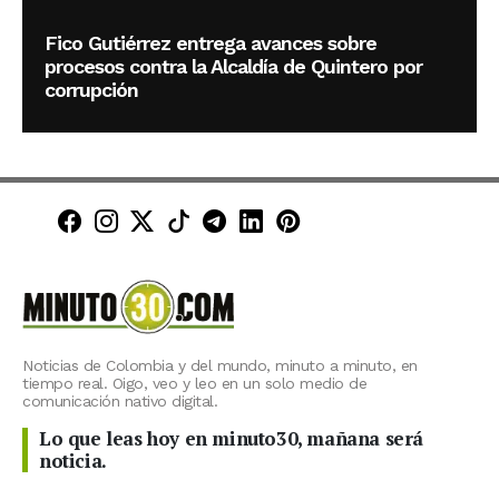
Fico Gutiérrez entrega avances sobre
procesos contra la Alcaldía de Quintero por
corrupción
Minuto30 en Facebook
Minuto30 en Instagram
Minuto30 en X (Twitter)
Minuto30 en TikTok
Canal de Minuto30 en T
Minuto30 en LinkedIn
Minuto30 en Pinte
Noticias de Colombia y del mundo, minuto a minuto, en
tiempo real. Oigo, veo y leo en un solo medio de
comunicación nativo digital.
Lo que leas hoy en minuto30, mañana será
noticia.