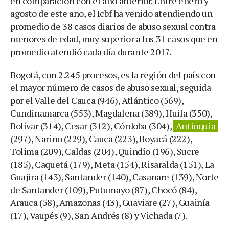
en comparación con el año anterior. Entre enero y
agosto de este año, el Icbf ha venido atendiendo un
promedio de 38 casos diarios de abuso sexual contra
menores de edad, muy superior a los 31 casos que en
promedio atendió cada día durante 2017.
Bogotá, con 2.245 procesos, es la región del país con
el mayor número de casos de abuso sexual, seguida
por el Valle del Cauca (946), Atlántico (569),
Cundinamarca (553), Magdalena (389), Huila (350),
Bolívar (314), Cesar (312), Córdoba (304),
Antioquia
(297), Nariño (229), Cauca (223), Boyacá (222),
Tolima (209), Caldas (204), Quindío (196), Sucre
(185), Caquetá (179), Meta (154), Risaralda (151), La
Guajira (143), Santander (140), Casanare (139), Norte
de Santander (109), Putumayo (87), Chocó (84),
Arauca (58), Amazonas (43), Guaviare (27), Guainía
(17), Vaupés (9), San Andrés (8) y Vichada (7).