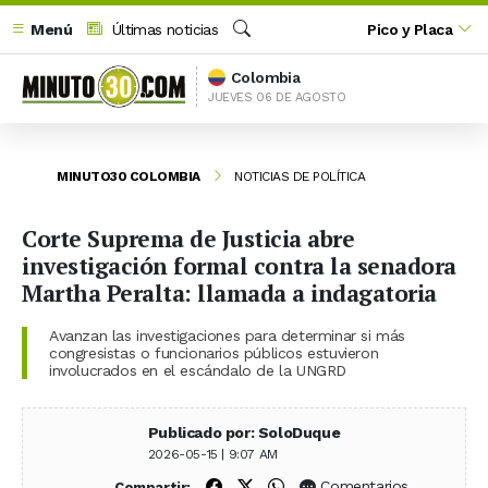
Menú
Últimas noticias
Pico y Placa
Buscar
Colombia
JUEVES 06 DE AGOSTO
MINUTO30 COLOMBIA
NOTICIAS DE POLÍTICA
Corte Suprema de Justicia abre
investigación formal contra la senadora
Martha Peralta: llamada a indagatoria
Avanzan las investigaciones para determinar si más
congresistas o funcionarios públicos estuvieron
involucrados en el escándalo de la UNGRD
Publicado por: SoloDuque
2026-05-15 | 9:07 AM
Compartir en Facebook
Compartir en X (Twitter)
Compartir en WhatsApp
Comentarios
Compartir: