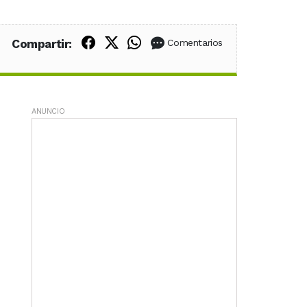
Compartir en Facebook
Compartir en X (Twitter)
Compartir en WhatsApp
Compartir:
Comentarios
ANUNCIO