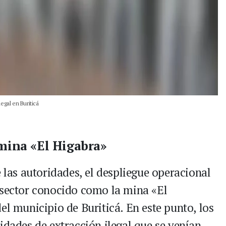
egal en Buriticá
 mina «El Higabra»
e las autoridades, el despliegue operacional
 sector conocido como la mina «El
el municipio de Buriticá. En este punto, los
idades de extracción ilegal que se venían