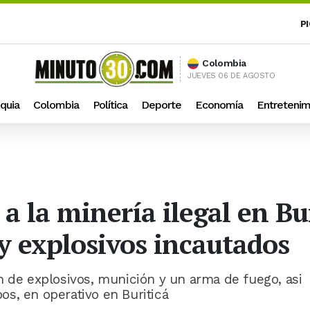
P
Colombia
JUEVES 06 DE AGOSTO
quia
Colombia
Política
Deporte
Economía
Entretenim
 la minería ilegal en Bur
y explosivos incautados
n de explosivos, munición y un arma de fuego, asi
s, en operativo en Buriticá