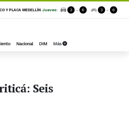
Jueves:
3
-
6
3
-
6
ICO Y PLACA MEDELLÍN
iento
Nacional
DIM
Más
iticá: Seis