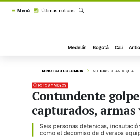
Menú
Últimas noticias
Buscar
Medellín
Bogotá
Cali
Antio
MINUTO30 COLOMBIA
NOTICIAS DE ANTIOQUIA
FOTOS Y VIDEOS
Contundente golpe a
capturados, armas 
Seis personas detenidas, incautació
como el decomiso de diversos equipo