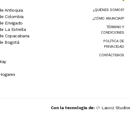
de Antioquia
¿QUIÉNES SOMOS?
 de Colombia
¿CÓMO ANUNCIAR?
 de Envigado
TÉRMINO Y
de La Estrella
CONDICIONES
 de Copacabana
POLÍTICA DE
 de Bogotá
PRIVACIDAD
CONTÁCTENOS
lay
 Hogares
Con la tecnología de:
Laooz Studios