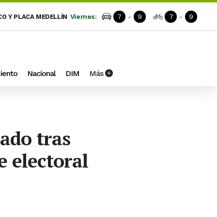
Viernes:
7
-
9
7
-
9
CO Y PLACA MEDELLÍN
iento
Nacional
DIM
Más
ado tras
e electoral