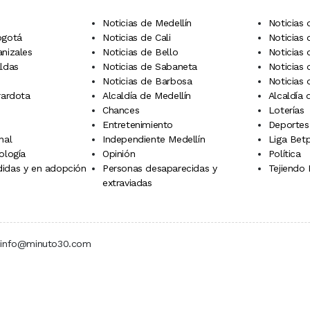
Noticias de Medellín
Noticias 
ogotá
Noticias de Cali
Noticias
anizales
Noticias de Bello
Noticias
aldas
Noticias de Sabaneta
Noticias 
Noticias de Barbosa
Noticias
rardota
Alcaldía de Medellín
Alcaldía
Chances
Loterías
Entretenimiento
Deportes
nal
Independiente Medellín
Liga Betp
ología
Opinión
Política
idas y en adopción
Personas desaparecidas y
Tejiendo
extraviadas
 | info@minuto30.com