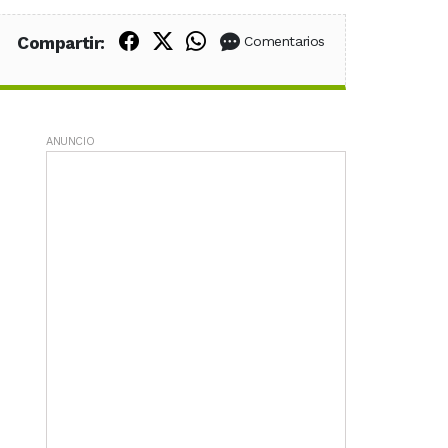
Compartir en Facebook
Compartir en X (Twitter)
Compartir en WhatsApp
Compartir:
Comentarios
ANUNCIO