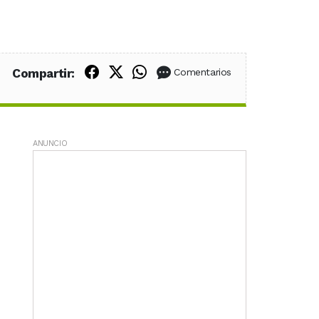
Compartir en Facebook
Compartir en X (Twitter)
Compartir en WhatsApp
Compartir:
Comentarios
ANUNCIO