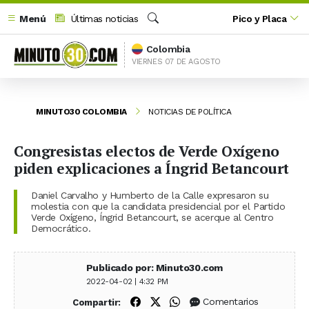
Menú
Últimas noticias
Pico y Placa
Buscar
Colombia
VIERNES 07 DE AGOSTO
MINUTO30 COLOMBIA
NOTICIAS DE POLÍTICA
Congresistas electos de Verde Oxígeno
piden explicaciones a Íngrid Betancourt
Daniel Carvalho y Humberto de la Calle expresaron su
molestia con que la candidata presidencial por el Partido
Verde Oxígeno, Íngrid Betancourt, se acerque al Centro
Democrático.
Publicado por: Minuto30.com
2022-04-02 | 4:32 PM
Compartir en Facebook
Compartir en X (Twitter)
Compartir en WhatsApp
Comentarios
Compartir: