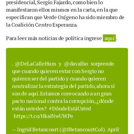
presidencial, Sergio Fajardo, como bien lo
manifestaron ellos mismos en la carta, en la que
especifican que Verde Oxígeno ha sido miembro de
la Coalición Centro Esperanza.
Para leer más noticias de política ingrese
aquí
.
.
@DeLaCalleHum
y
@davalho
sorprende
que cuando quieren estar con Sergio no
quieren ser del partido y cuando quieren
neutralizar la estrategia del partido, ahora sí
son de aquí. Estamos convocando a un gran
pacto nacional contra la corrupción, ¿dónde
están ustedes?
#DóndeEstáUsted
https://t.co/HkaiNwUWPe
— Ingrid Betancourt (@IBetancourtCol)
April