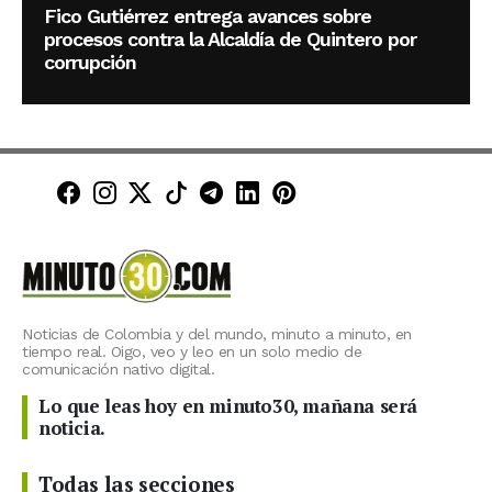
Fico Gutiérrez entrega avances sobre
procesos contra la Alcaldía de Quintero por
corrupción
Minuto30 en Facebook
Minuto30 en Instagram
Minuto30 en X (Twitter)
Minuto30 en TikTok
Canal de Minuto30 en T
Minuto30 en LinkedIn
Minuto30 en Pinte
Noticias de Colombia y del mundo, minuto a minuto, en
tiempo real. Oigo, veo y leo en un solo medio de
comunicación nativo digital.
Lo que leas hoy en minuto30, mañana será
noticia.
Todas las secciones