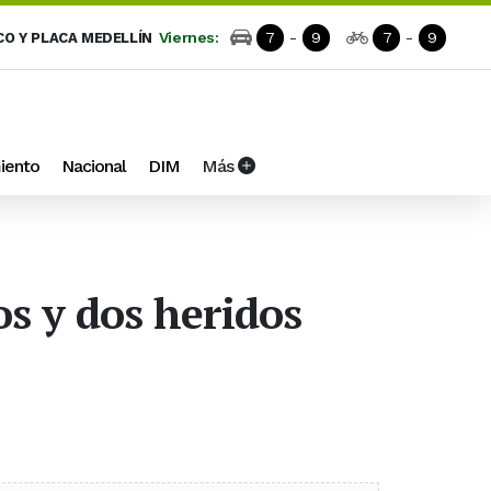
Viernes:
7
-
9
7
-
9
CO Y PLACA MEDELLÍN
iento
Nacional
DIM
Más
os y dos heridos