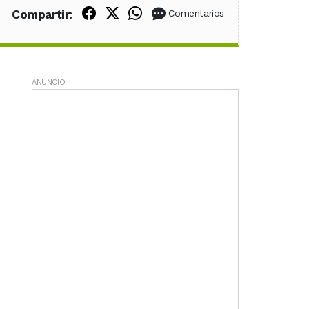
Compartir en Facebook
Compartir en X (Twitter)
Compartir en WhatsApp
Compartir:
Comentarios
ANUNCIO