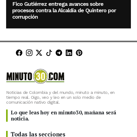
Fico Gutiérrez entrega avances sobre
procesos contra la Alcaldía de Quintero por
corrupción
Minuto30 en Facebook
Minuto30 en Instagram
Minuto30 en X (Twitter)
Minuto30 en TikTok
Canal de Minuto30 en T
Minuto30 en LinkedIn
Minuto30 en Pinte
Noticias de Colombia y del mundo, minuto a minuto, en
tiempo real. Oigo, veo y leo en un solo medio de
comunicación nativo digital.
Lo que leas hoy en minuto30, mañana será
noticia.
Todas las secciones