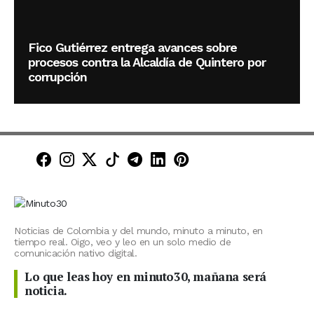
Fico Gutiérrez entrega avances sobre
procesos contra la Alcaldía de Quintero por
corrupción
Minuto30 en Facebook
Minuto30 en Instagram
Minuto30 en X (Twitter)
Minuto30 en TikTok
Canal de Minuto30 en T
Minuto30 en LinkedIn
Minuto30 en Pinte
Noticias de Colombia y del mundo, minuto a minuto, en
tiempo real. Oigo, veo y leo en un solo medio de
comunicación nativo digital.
Lo que leas hoy en minuto30, mañana será
noticia.