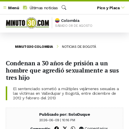
Menú
Últimas noticias
Pico y Placa
Buscar
Colombia
SÁBADO 08 DE AGOSTO
MINUTO30 COLOMBIA
NOTICIAS DE BOGOTÁ
Condenan a 30 años de prisión a un
hombre que agredió sexualmente a sus
tres hijo
El sentenciado sometió a múltiples vejámenes sexuales a
las víctimas en Valledupar y Bogotá, entre diciembre de
2012 y febrero del 2013
Publicado por: SoloDuque
2026-06-09 | 10:16 PM
Compartir en Facebook
Compartir en X (Twitter)
Compartir en WhatsApp
Comentarios
Compartir: