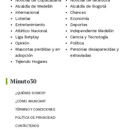
Noticias de Copacabana
Noticias de Girardota
Alcaldía de Medellín
Alcaldía de Bogotá
Internacional
Chances
Loterías
Economía
Entretenimiento
Deportes
Atlético Nacional
Independiente Medellín
Liga Betplay
Ciencia y Tecnología
Opinión
Política
Mascotas perdidas y en
Personas desaparecidas y
adopción
extraviadas
Tejiendo Hogares
Minuto30
¿QUIÉNES SOMOS?
¿CÓMO ANUNCIAR?
TÉRMINO Y CONDICIONES
POLÍTICA DE PRIVACIDAD
CONTÁCTENOS