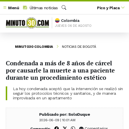
Menú
Últimas noticias
Pico y Placa
Buscar
Colombia
JUEVES 06 DE AGOSTO
MINUTO30 COLOMBIA
NOTICIAS DE BOGOTÁ
Condenada a más de 8 años de cárcel
por causarle la muerte a una paciente
durante un procedimiento estético
La hoy condenada aceptó que la intervención se realizó sin
seguir los protocolos técnicos y sanitarios, y de manera
improvisada en un apartamento
Publicado por: SoloDuque
2026-06-09 | 10:01 AM
Compartir en Facebook
Compartir en X (Twitter)
Compartir en WhatsApp
Comentarios
Compartir: