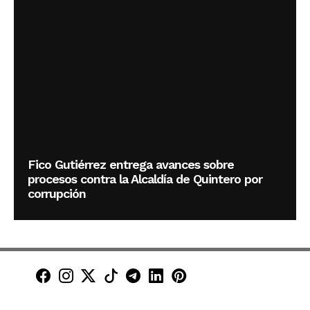
Fico Gutiérrez entrega avances sobre
procesos contra la Alcaldía de Quintero por
corrupción
Minuto30 en Facebook
Minuto30 en Instagram
Minuto30 en X (Twitter)
Minuto30 en TikTok
Canal de Minuto30 en T
Minuto30 en LinkedIn
Minuto30 en Pinte