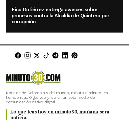
Fico Gutiérrez entrega avances sobre
procesos contra la Alcaldía de Quintero por
corrupción
Minuto30 en Facebook
Minuto30 en Instagram
Minuto30 en X (Twitter)
Minuto30 en TikTok
Canal de Minuto30 en T
Minuto30 en LinkedIn
Minuto30 en Pinte
Noticias de Colombia y del mundo, minuto a minuto, en
tiempo real. Oigo, veo y leo en un solo medio de
comunicación nativo digital.
Lo que leas hoy en minuto30, mañana será
noticia.