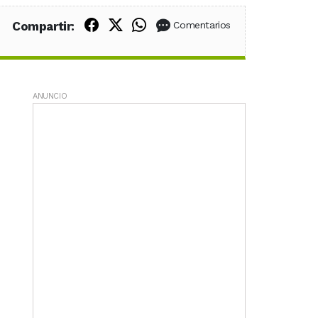
Compartir en Facebook
Compartir en X (Twitter)
Compartir en WhatsApp
Compartir:
Comentarios
ANUNCIO