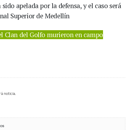
 sido apelada por la defensa, y el caso será
unal Superior de Medellín
el Clan del Golfo murieron en campo
á noticia.
ebook
 (Twitter)
 en WhatsApp
ios