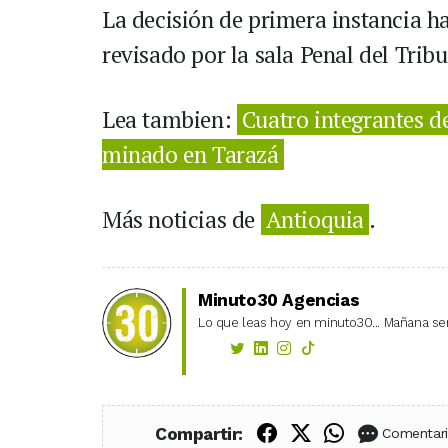
La decisión de primera instancia ha
revisado por la sala Penal del Trib
Lea tambien:
Cuatro integrantes d
minado en Tarazá
Más noticias de
Antioquia
.
Minuto30 Agencias
Lo que leas hoy en minuto30... Mañana ser
Compartir en Fac
Compartir en X
Compartir
Compartir:
Comentar