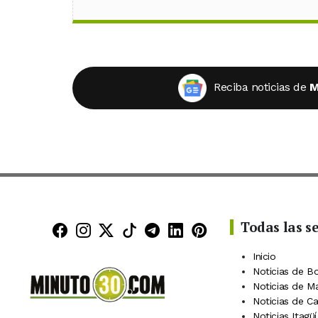
Reciba noticias de
M
Todas las s
Minuto30 en Facebook
Minuto30 en Instagram
Minuto30 en X (Twitter)
Minuto30 en TikTok
Canal de Minuto30 en
Minuto30 en Linke
Minuto30 en Pin
Inicio
Noticias de B
Noticias de M
Noticias de C
Noticias Itagüí