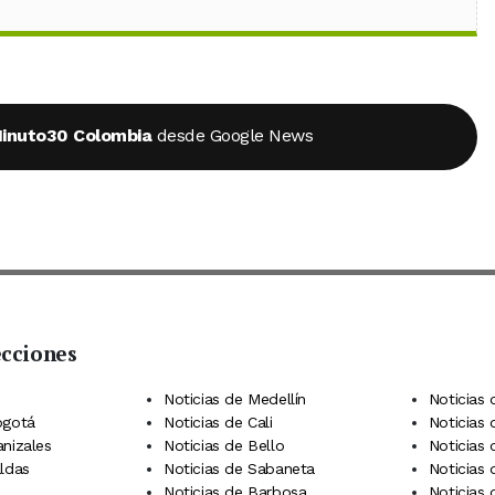
inuto30 Colombia
desde Google News
ecciones
 Telegram
dIn
terest
Noticias de Medellín
Noticias 
ogotá
Noticias de Cali
Noticias
anizales
Noticias de Bello
Noticias
aldas
Noticias de Sabaneta
Noticias 
Noticias de Barbosa
Noticias