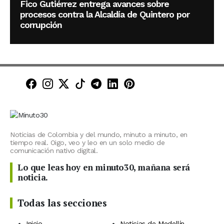
Fico Gutiérrez entrega avances sobre
procesos contra la Alcaldía de Quintero por
corrupción
Minuto30 en Facebook
Minuto30 en Instagram
Minuto30 en X (Twitter)
Minuto30 en TikTok
Canal de Minuto30 en T
Minuto30 en LinkedIn
Minuto30 en Pinte
Noticias de Colombia y del mundo, minuto a minuto, en
tiempo real. Oigo, veo y leo en un solo medio de
comunicación nativo digital.
Lo que leas hoy en minuto30, mañana será
noticia.
Todas las secciones
Inicio
Noticias de Medellín