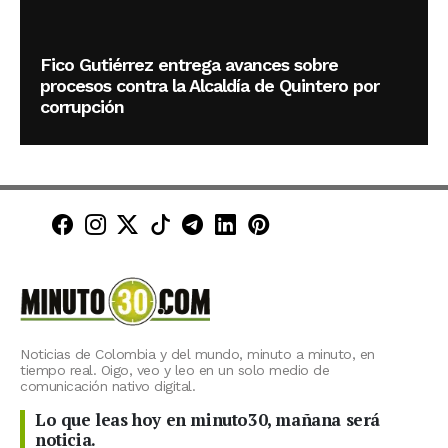
Fico Gutiérrez entrega avances sobre
procesos contra la Alcaldía de Quintero por
corrupción
Minuto30 en Facebook
Minuto30 en Instagram
Minuto30 en X (Twitter)
Minuto30 en TikTok
Canal de Minuto30 en T
Minuto30 en LinkedIn
Minuto30 en Pinte
Noticias de Colombia y del mundo, minuto a minuto, en
tiempo real. Oigo, veo y leo en un solo medio de
comunicación nativo digital.
Lo que leas hoy en minuto30, mañana será
noticia.