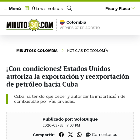
Menú
Últimas noticias
Pico y Placa
Buscar
Colombia
VIERNES 07 DE AGOSTO
MINUTO30 COLOMBIA
NOTICIAS DE ECONOMÍA
¡Con condiciones! Estados Unidos
autoriza la exportación y reexportación
de petróleo hacia Cuba
Cuba ha tenido que ceder y autorizar la importación de
combustible por vías privadas.
Publicado por: SoloDuque
2026-02-25 | 7:03 PM
Compartir en Facebook
Compartir en X (Twitter)
Compartir en WhatsApp
Comentarios
Compartir: