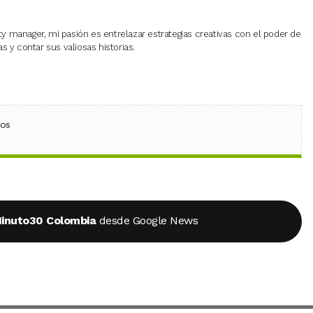
 manager, mi pasión es entrelazar estrategias creativas con el poder de
 y contar sus valiosas historias.
ebook
 (Twitter)
 en WhatsApp
ios
inuto30 Colombia
desde Google News