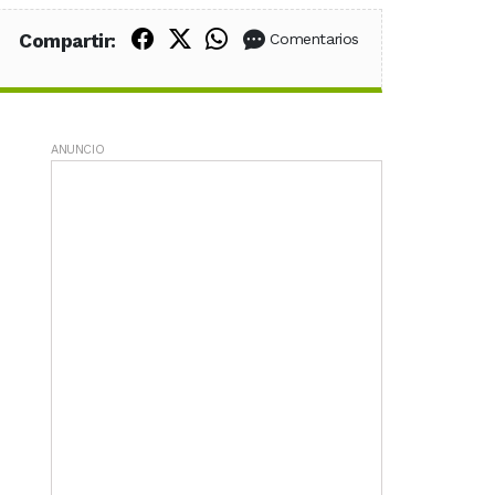
Compartir en Facebook
Compartir en X (Twitter)
Compartir en WhatsApp
Compartir:
Comentarios
ANUNCIO