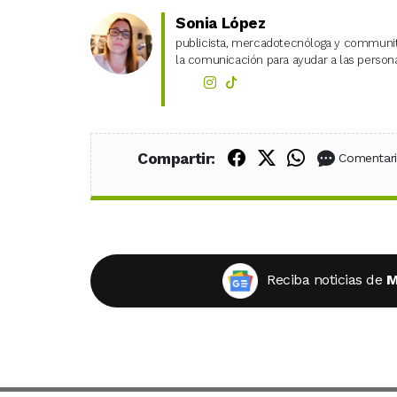
Sonia López
publicista, mercadotecnóloga y community
la comunicación para ayudar a las personas
Compartir en Fac
Compartir en X
Compartir
Compartir:
Comentar
Reciba noticias de
M