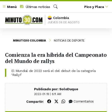
Menú
Últimas noticias
Pico y Placa
Buscar
Colombia
JUEVES 06 DE AGOSTO
MINUTO30 COLOMBIA
NOTICIAS DE DEPORTE
Comienza la era híbrida del Campeonato
del Mundo de rallys
El Mundial de 2022 será el del debut de la categoría
‘Rally1’
Publicado por: SoloDuque
2022-01-19 | 8:11 AM
Compartir en Facebook
Compartir en X (Twitter)
Compartir en WhatsApp
Comentarios
Compartir: