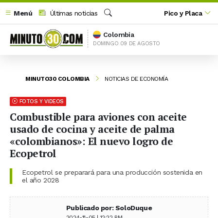
Menú
Últimas noticias
Pico y Placa
Buscar
Colombia
DOMINGO 09 DE AGOSTO
MINUTO30 COLOMBIA
NOTICIAS DE ECONOMÍA
FOTOS Y VIDEOS
Combustible para aviones con aceite
usado de cocina y aceite de palma
«colombianos»: El nuevo logro de
Ecopetrol
Ecopetrol se preparará para una producción sostenida en
el año 2028
Publicado por: SoloDuque
2024-11-05 | 12:22 PM