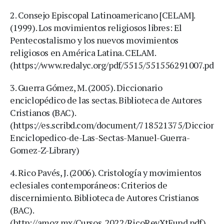
2. ​Consejo Episcopal Latinoamericano [CELAM].
(1999). Los movimientos religiosos libres: El
Pentecostalismo y los nuevos movimientos
religiosos en América Latina. CELAM.
(https://www.redalyc.org/pdf/5515/551556291007.pdf)
3. ​Guerra Gómez, M. (2005). Diccionario
enciclopédico de las sectas. Biblioteca de Autores
Cristianos (BAC).
(https://es.scribd.com/document/718521375/Diccionar
Enciclopedico-de-Las-Sectas-Manuel-Guerra-
Gomez-Z-Library)
4. ​Rico Pavés, J. (2006). Cristología y movimientos
eclesiales contemporáneos: Criterios de
discernimiento. Biblioteca de Autores Cristianos
(BAC).
(http://amoz.mx/Cursos_2022/RicoRevXtFund.pdf)