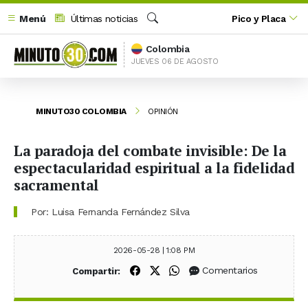
Menú
Últimas noticias
Pico y Placa
Buscar
Colombia
JUEVES 06 DE AGOSTO
MINUTO30 COLOMBIA
OPINIÓN
La paradoja del combate invisible: De la
espectacularidad espiritual a la fidelidad
sacramental
Por: Luisa Fernanda Fernández Silva
2026-05-28 | 1:08 PM
Compartir en Facebook
Compartir en X (Twitter)
Compartir en WhatsApp
Comentarios
Compartir: