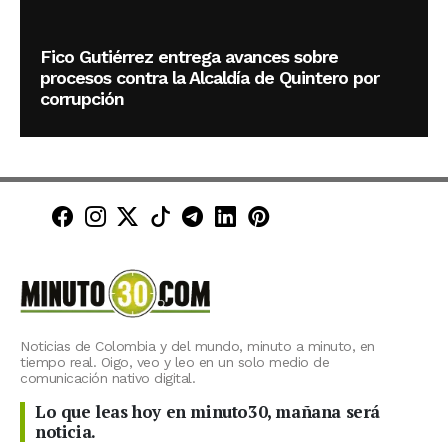
Fico Gutiérrez entrega avances sobre
procesos contra la Alcaldía de Quintero por
corrupción
Minuto30 en Facebook
Minuto30 en Instagram
Minuto30 en X (Twitter)
Minuto30 en TikTok
Canal de Minuto30 en T
Minuto30 en LinkedIn
Minuto30 en Pinte
Noticias de Colombia y del mundo, minuto a minuto, en
tiempo real. Oigo, veo y leo en un solo medio de
comunicación nativo digital.
Lo que leas hoy en minuto30, mañana será
noticia.