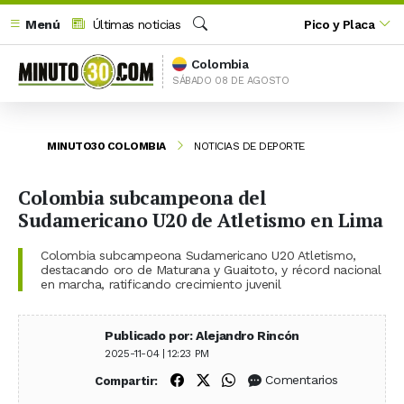
Menú
Últimas noticias
Pico y Placa
Buscar
Colombia
SÁBADO 08 DE AGOSTO
MINUTO30 COLOMBIA
NOTICIAS DE DEPORTE
Colombia subcampeona del
Sudamericano U20 de Atletismo en Lima
Colombia subcampeona Sudamericano U20 Atletismo,
destacando oro de Maturana y Guaitoto, y récord nacional
en marcha, ratificando crecimiento juvenil
Publicado por: Alejandro Rincón
2025-11-04 | 12:23 PM
Compartir en Facebook
Compartir en X (Twitter)
Compartir en WhatsApp
Comentarios
Compartir: