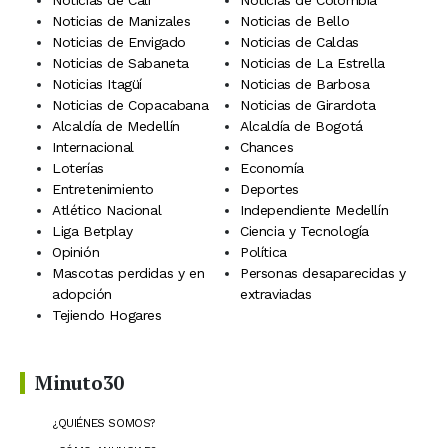
Noticias de Cali
Noticias de Colombia
Noticias de Manizales
Noticias de Bello
Noticias de Envigado
Noticias de Caldas
Noticias de Sabaneta
Noticias de La Estrella
Noticias Itagüí
Noticias de Barbosa
Noticias de Copacabana
Noticias de Girardota
Alcaldía de Medellín
Alcaldía de Bogotá
Internacional
Chances
Loterías
Economía
Entretenimiento
Deportes
Atlético Nacional
Independiente Medellín
Liga Betplay
Ciencia y Tecnología
Opinión
Política
Mascotas perdidas y en
Personas desaparecidas y
adopción
extraviadas
Tejiendo Hogares
Minuto30
¿QUIÉNES SOMOS?