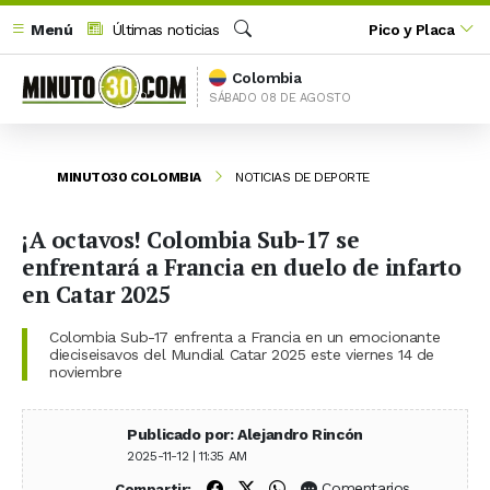
Menú
Últimas noticias
Pico y Placa
Buscar
Colombia
SÁBADO 08 DE AGOSTO
MINUTO30 COLOMBIA
NOTICIAS DE DEPORTE
¡A octavos! Colombia Sub-17 se
enfrentará a Francia en duelo de infarto
en Catar 2025
Colombia Sub-17 enfrenta a Francia en un emocionante
dieciseisavos del Mundial Catar 2025 este viernes 14 de
noviembre
Publicado por: Alejandro Rincón
2025-11-12 | 11:35 AM
Compartir en Facebook
Compartir en X (Twitter)
Compartir en WhatsApp
Comentarios
Compartir: