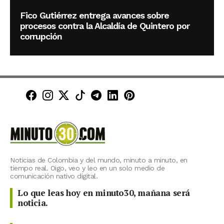
Fico Gutiérrez entrega avances sobre
procesos contra la Alcaldía de Quintero por
corrupción
Minuto30 en Facebook
Minuto30 en Instagram
Minuto30 en X (Twitter)
Minuto30 en TikTok
Canal de Minuto30 en T
Minuto30 en LinkedIn
Minuto30 en Pinte
Noticias de Colombia y del mundo, minuto a minuto, en
tiempo real. Oigo, veo y leo en un solo medio de
comunicación nativo digital.
Lo que leas hoy en minuto30, mañana será
noticia.