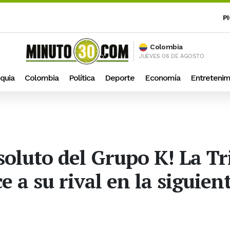
P
Colombia
JUEVES 06 DE AGOSTO
quia
Colombia
Política
Deporte
Economía
Entretenim
bsoluto del Grupo K! La T
 a su rival en la siguien