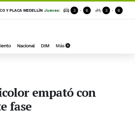
Jueves:
3
-
6
3
-
6
ICO Y PLACA MEDELLÍN
iento
Nacional
DIM
Más
ricolor empató con
te fase