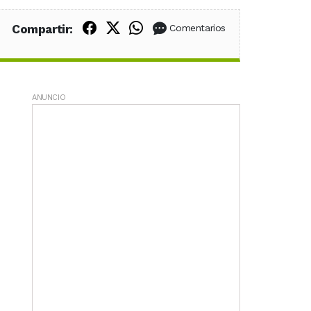
Compartir en Facebook
Compartir en X (Twitter)
Compartir en WhatsApp
Compartir:
Comentarios
ANUNCIO