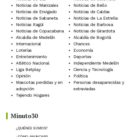
Noticias de Manizales
Noticias de Bello
Noticias de Envigado
Noticias de Caldas
Noticias de Sabaneta
Noticias de La Estrella
Noticias Itagüí
Noticias de Barbosa
Noticias de Copacabana
Noticias de Girardota
Alcaldía de Medellín
Alcaldía de Bogotá
Internacional
Chances
Loterías
Economía
Entretenimiento
Deportes
Atlético Nacional
Independiente Medellín
Liga Betplay
Ciencia y Tecnología
Opinión
Política
Mascotas perdidas y en
Personas desaparecidas y
adopción
extraviadas
Tejiendo Hogares
Minuto30
¿QUIÉNES SOMOS?
¿CÓMO ANUNCIAR?