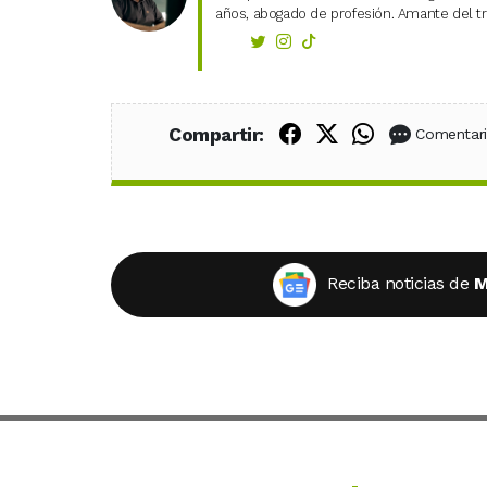
años, abogado de profesión. Amante del tra
Compartir en Fac
Compartir en X
Compartir
Compartir:
Comentar
Reciba noticias de
M