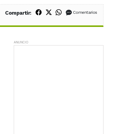
Compartir en Facebook
Compartir en X (Twitter)
Compartir en WhatsApp
Compartir:
Comentarios
ANUNCIO