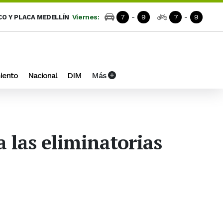
Viernes:
7
-
9
7
-
9
CO Y PLACA MEDELLÍN
iento
Nacional
DIM
Más
 las eliminatorias