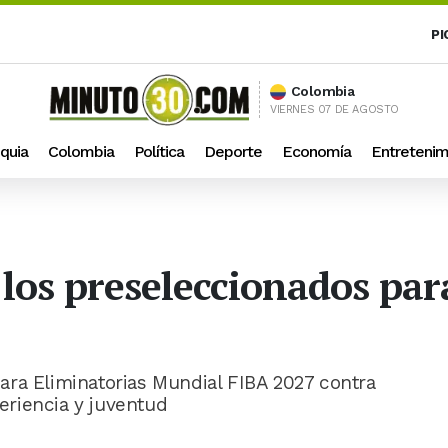
PI
Colombia
VIERNES 07 DE AGOSTO
quia
Colombia
Política
Deporte
Economía
Entretenim
los preseleccionados para
ra Eliminatorias Mundial FIBA 2027 contra
riencia y juventud