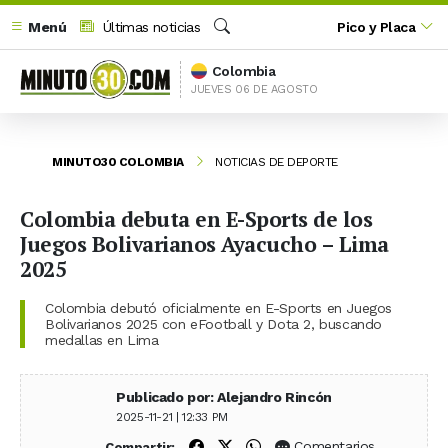
Menú
Últimas noticias
Pico y Placa
Buscar
Colombia
JUEVES 06 DE AGOSTO
MINUTO30 COLOMBIA
NOTICIAS DE DEPORTE
Colombia debuta en E-Sports de los
Juegos Bolivarianos Ayacucho – Lima
2025
Colombia debutó oficialmente en E-Sports en Juegos
Bolivarianos 2025 con eFootball y Dota 2, buscando
medallas en Lima
Publicado por: Alejandro Rincón
2025-11-21 | 12:33 PM
Compartir en Facebook
Compartir en X (Twitter)
Compartir en WhatsApp
Comentarios
Compartir: