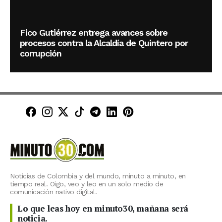
Fico Gutiérrez entrega avances sobre
procesos contra la Alcaldía de Quintero por
corrupción
Minuto30 en Facebook
Minuto30 en Instagram
Minuto30 en X (Twitter)
Minuto30 en TikTok
Canal de Minuto30 en T
Minuto30 en LinkedIn
Minuto30 en Pinte
Noticias de Colombia y del mundo, minuto a minuto, en
tiempo real. Oigo, veo y leo en un solo medio de
comunicación nativo digital.
Lo que leas hoy en minuto30, mañana será
noticia.