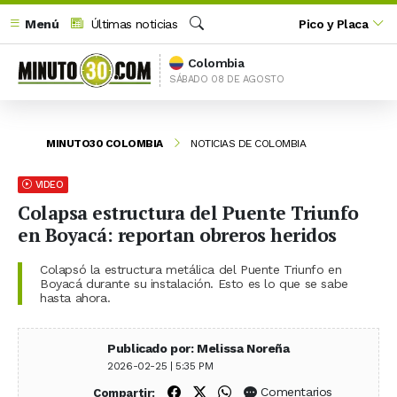
Menú
Últimas noticias
Pico y Placa
Buscar
Colombia
SÁBADO 08 DE AGOSTO
MINUTO30 COLOMBIA
NOTICIAS DE COLOMBIA
VIDEO
Colapsa estructura del Puente Triunfo
en Boyacá: reportan obreros heridos
Colapsó la estructura metálica del Puente Triunfo en
Boyacá durante su instalación. Esto es lo que se sabe
hasta ahora.
Publicado por: Melissa Noreña
2026-02-25 | 5:35 PM
Compartir en Facebook
Compartir en X (Twitter)
Compartir en WhatsApp
Comentarios
Compartir: