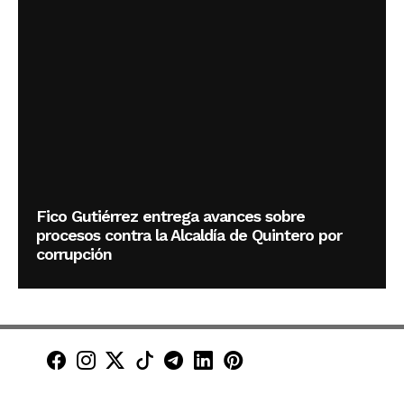
Fico Gutiérrez entrega avances sobre
procesos contra la Alcaldía de Quintero por
corrupción
Minuto30 en Facebook
Minuto30 en Instagram
Minuto30 en X (Twitter)
Minuto30 en TikTok
Canal de Minuto30 en T
Minuto30 en LinkedIn
Minuto30 en Pinte