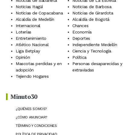
Noticias de Sabaneta
Noticias de La Estrella
Noticias Itagüí
Noticias de Barbosa
Noticias de Copacabana
Noticias de Girardota
Alcaldía de Medellín
Alcaldía de Bogotá
Internacional
Chances
Loterías
Economía
Entretenimiento
Deportes
Atlético Nacional
Independiente Medellín
Liga Betplay
Ciencia y Tecnología
Opinión
Política
Mascotas perdidas y en
Personas desaparecidas y
adopción
extraviadas
Tejiendo Hogares
Minuto30
¿QUIÉNES SOMOS?
¿CÓMO ANUNCIAR?
TÉRMINO Y CONDICIONES
POLÍTICA DE PRIVACIDAD