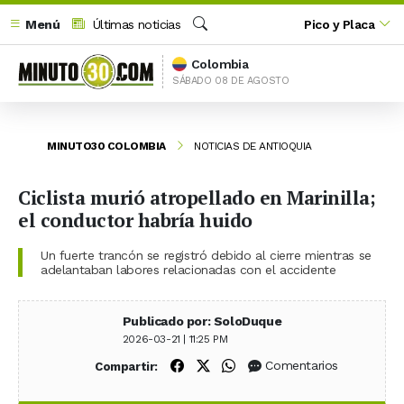
Menú
Últimas noticias
Pico y Placa
Buscar
Colombia
SÁBADO 08 DE AGOSTO
MINUTO30 COLOMBIA
NOTICIAS DE ANTIOQUIA
Ciclista murió atropellado en Marinilla;
el conductor habría huido
Un fuerte trancón se registró debido al cierre mientras se
adelantaban labores relacionadas con el accidente
Publicado por: SoloDuque
2026-03-21 | 11:25 PM
Compartir en Facebook
Compartir en X (Twitter)
Compartir en WhatsApp
Comentarios
Compartir: