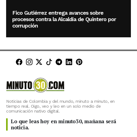
Fico Gutiérrez entrega avances sobre
procesos contra la Alcaldía de Quintero por
corrupción
Minuto30 en Facebook
Minuto30 en Instagram
Minuto30 en X (Twitter)
Minuto30 en TikTok
Canal de Minuto30 en T
Minuto30 en LinkedIn
Minuto30 en Pinte
Noticias de Colombia y del mundo, minuto a minuto, en
tiempo real. Oigo, veo y leo en un solo medio de
comunicación nativo digital.
Lo que leas hoy en minuto30, mañana será
noticia.