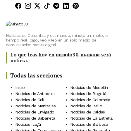
Minuto30 en Facebook
Minuto30 en Instagram
Minuto30 en X (Twitter)
Minuto30 en TikTok
Canal de Minuto30 en T
Minuto30 en LinkedIn
Minuto30 en Pinte
Noticias de Colombia y del mundo, minuto a minuto, en
tiempo real. Oigo, veo y leo en un solo medio de
comunicación nativo digital.
Lo que leas hoy en minuto30, mañana será
noticia.
Todas las secciones
Inicio
Noticias de Medellín
Noticias de Antioquia
Noticias de Bogotá
Noticias de Cali
Noticias de Colombia
Noticias de Manizales
Noticias de Bello
Noticias de Envigado
Noticias de Caldas
Noticias de Sabaneta
Noticias de La Estrella
Noticias Itagüí
Noticias de Barbosa
Noticias de Copacabana
Noticias de Girardota