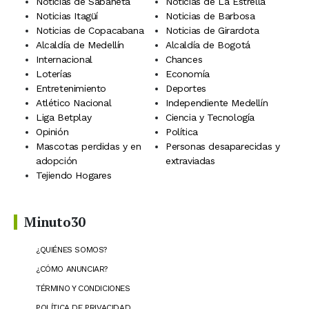
Noticias de Sabaneta
Noticias de La Estrella
Noticias Itagüí
Noticias de Barbosa
Noticias de Copacabana
Noticias de Girardota
Alcaldía de Medellín
Alcaldía de Bogotá
Internacional
Chances
Loterías
Economía
Entretenimiento
Deportes
Atlético Nacional
Independiente Medellín
Liga Betplay
Ciencia y Tecnología
Opinión
Política
Mascotas perdidas y en
Personas desaparecidas y
adopción
extraviadas
Tejiendo Hogares
Minuto30
¿QUIÉNES SOMOS?
¿CÓMO ANUNCIAR?
TÉRMINO Y CONDICIONES
POLÍTICA DE PRIVACIDAD