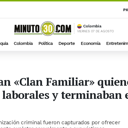
PI
Colombia
VIERNES 07 DE AGOSTO
quia
Colombia
Política
Deporte
Economía
Entretenim
an «Clan Familiar» quie
s laborales y terminaban
nización criminal fueron capturados por ofrecer