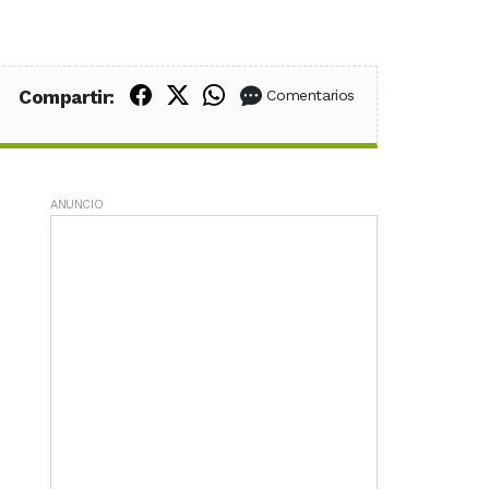
Compartir en Facebook
Compartir en X (Twitter)
Compartir en WhatsApp
Compartir:
Comentarios
ANUNCIO