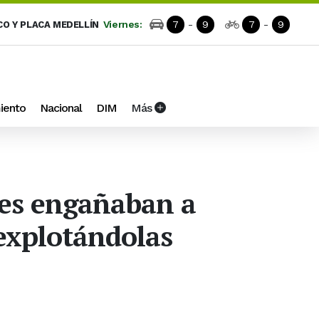
Viernes:
7
-
9
7
-
9
CO Y PLACA MEDELLÍN
iento
Nacional
DIM
Más
nes engañaban a
 explotándolas