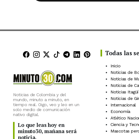
Todas las s
Minuto30 en Facebook
Minuto30 en Instagram
Minuto30 en X (Twitter)
Minuto30 en TikTok
Canal de Minuto30 en
Minuto30 en Linke
Minuto30 en Pin
Inicio
Noticias de B
Noticias de M
Noticias de C
Noticias Itagüí
Noticias de Colombia y del
Noticias de Gi
mundo, minuto a minuto, en
tiempo real. Oigo, veo y leo en un
Internacional
solo medio de comunicación
Economía
nativo digital.
Atlético Nacio
Lo que leas hoy en
Ciencia y Tecn
minuto30, mañana será
Mascotas perd
noticia.