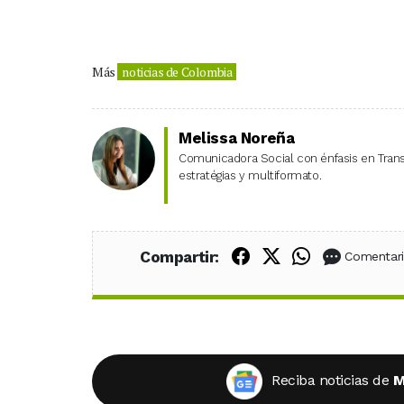
Más
noticias de Colombia
Melissa Noreña
Comunicadora Social con énfasis en Transm
estratégias y multiformato.
Compartir en Fac
Compartir en X
Compartir
Compartir:
Comentar
Reciba noticias de
M