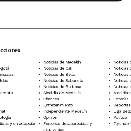
ecciones
 Telegram
dIn
terest
Noticias de Medellín
Noticias 
ogotá
Noticias de Cali
Noticias
anizales
Noticias de Bello
Noticias
aldas
Noticias de Sabaneta
Noticias 
Noticias de Barbosa
Noticias
rardota
Alcaldía de Medellín
Alcaldía
Chances
Loterías
Entretenimiento
Deportes
nal
Independiente Medellín
Liga Betp
ología
Opinión
Política
idas y en adopción
Personas desaparecidas y
Tejiendo
extraviadas