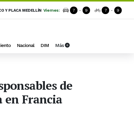
Viernes:
7
-
9
7
-
9
CO Y PLACA MEDELLÍN
iento
Nacional
DIM
Más
esponsables de
a en Francia