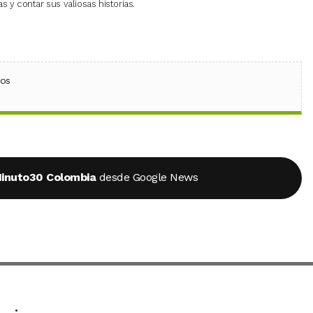
 y contar sus valiosas historias.
ebook
 (Twitter)
 en WhatsApp
ios
inuto30 Colombia
desde Google News