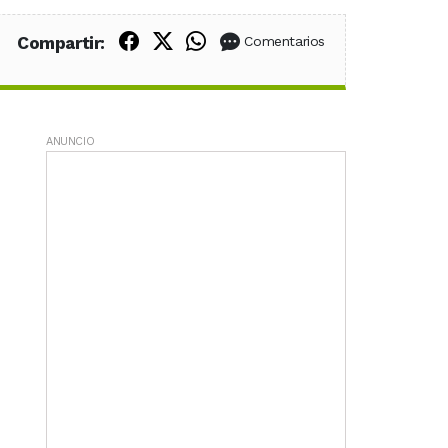
Compartir en Facebook
Compartir en X (Twitter)
Compartir en WhatsApp
Compartir:
Comentarios
ANUNCIO