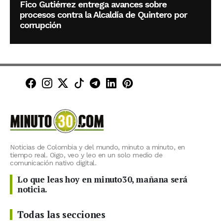
Fico Gutiérrez entrega avances sobre
procesos contra la Alcaldía de Quintero por
corrupción
Minuto30 en Facebook
Minuto30 en Instagram
Minuto30 en X (Twitter)
Minuto30 en TikTok
Canal de Minuto30 en T
Minuto30 en LinkedIn
Minuto30 en Pinte
Noticias de Colombia y del mundo, minuto a minuto, en
tiempo real. Oigo, veo y leo en un solo medio de
comunicación nativo digital.
Lo que leas hoy en minuto30, mañana será
noticia.
Todas las secciones