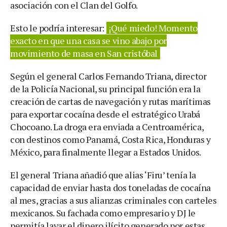
asociación con el Clan del Golfo.
Esto le podría interesar:
¡Qué miedo! Momento
exacto en que una casa se vino abajo por
movimiento de masa en San cristóbal
Según el general Carlos Fernando Triana, director
de la Policía Nacional, su principal función era la
creación de cartas de navegación y rutas marítimas
para exportar cocaína desde el estratégico Urabá
Chocoano. La droga era enviada a Centroamérica,
con destinos como Panamá, Costa Rica, Honduras y
México, para finalmente llegar a Estados Unidos.
El general Triana añadió que alias ‘Firu’ tenía la
capacidad de enviar hasta dos toneladas de cocaína
al mes, gracias a sus alianzas criminales con carteles
mexicanos. Su fachada como empresario y DJ le
permitía lavar el dinero ilícito generado por estas