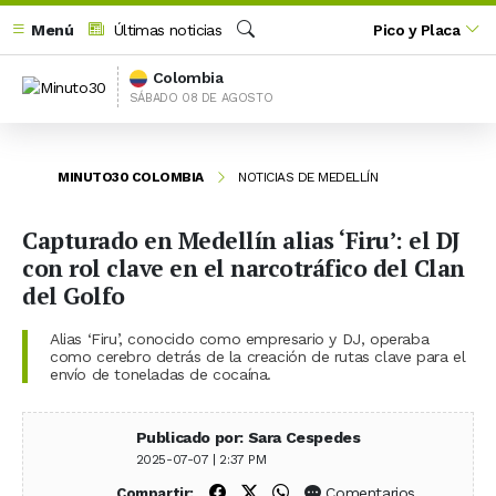
Menú
Últimas noticias
Pico y Placa
Buscar
Colombia
SÁBADO 08 DE AGOSTO
MINUTO30 COLOMBIA
NOTICIAS DE MEDELLÍN
Capturado en Medellín alias ‘Firu’: el DJ
con rol clave en el narcotráfico del Clan
del Golfo
Alias ‘Firu’, conocido como empresario y DJ, operaba
como cerebro detrás de la creación de rutas clave para el
envío de toneladas de cocaína.
Publicado por: Sara Cespedes
2025-07-07 | 2:37 PM
Compartir en Facebook
Compartir en X (Twitter)
Compartir en WhatsApp
Comentarios
Compartir: