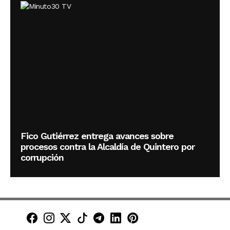
Fico Gutiérrez entrega avances sobre
procesos contra la Alcaldía de Quintero por
corrupción
Minuto30 en Facebook
Minuto30 en Instagram
Minuto30 en X (Twitter)
Minuto30 en TikTok
Canal de Minuto30 en T
Minuto30 en LinkedIn
Minuto30 en Pinte