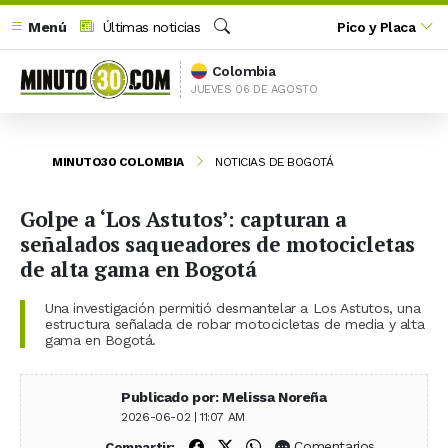
Menú
Últimas noticias
Pico y Placa
Buscar
Colombia
JUEVES 06 DE AGOSTO
MINUTO30 COLOMBIA
NOTICIAS DE BOGOTÁ
Golpe a ‘Los Astutos’: capturan a
señalados saqueadores de motocicletas
de alta gama en Bogotá
Una investigación permitió desmantelar a Los Astutos, una
estructura señalada de robar motocicletas de media y alta
gama en Bogotá.
Publicado por: Melissa Noreña
2026-06-02 | 11:07 AM
Compartir en Facebook
Compartir en X (Twitter)
Compartir en WhatsApp
Comentarios
Compartir: