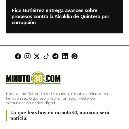
Fico Gutiérrez entrega avances sobre
procesos contra la Alcaldía de Quintero por
corrupción
Minuto30 en Facebook
Minuto30 en Instagram
Minuto30 en X (Twitter)
Minuto30 en TikTok
Canal de Minuto30 en T
Minuto30 en LinkedIn
Minuto30 en Pinte
Noticias de Colombia y del mundo, minuto a minuto, en
tiempo real. Oigo, veo y leo en un solo medio de
comunicación nativo digital.
Lo que leas hoy en minuto30, mañana será
noticia.