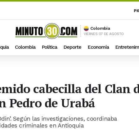
PI
Colombia
VIERNES 07 DE AGOSTO
quia
Colombia
Política
Deporte
Economía
Entretenim
temido cabecilla del Clan 
n Pedro de Urabá
Odin’. Según las investigaciones, coordinaba
vidades criminales en Antioquia