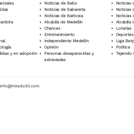
anizales
Noticias de Bello
Noticias
aldas
Noticias de Sabaneta
Noticias 
Noticias de Barbosa
Noticias
rardota
Alcaldía de Medellín
Alcaldía
Chances
Loterías
Entretenimiento
Deportes
nal
Independiente Medellín
Liga Betp
ología
Opinión
Política
idas y en adopción
Personas desaparecidas y
Tejiendo
extraviadas
 | info@minuto30.com