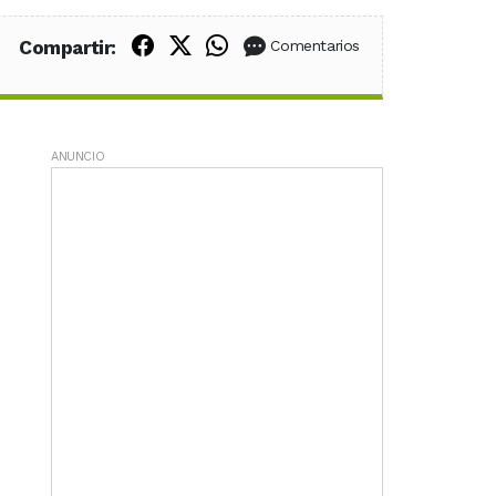
Compartir en Facebook
Compartir en X (Twitter)
Compartir en WhatsApp
Compartir:
Comentarios
ANUNCIO