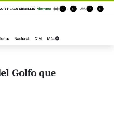
Viernes:
7
-
9
7
-
9
CO Y PLACA MEDELLÍN
iento
Nacional
DIM
Más
del Golfo que