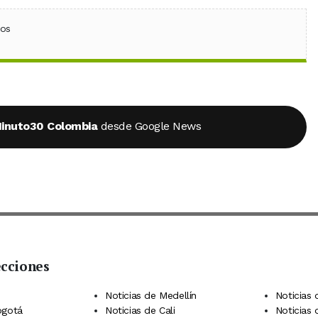
ebook
 (Twitter)
 en WhatsApp
ios
inuto30 Colombia
desde Google News
ecciones
 Telegram
dIn
terest
Noticias de Medellín
Noticias 
ogotá
Noticias de Cali
Noticias