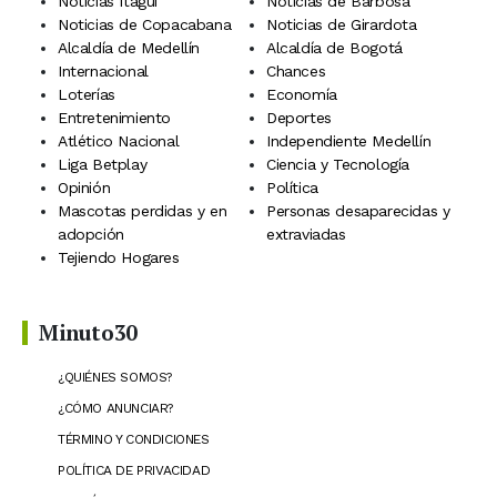
Noticias Itagüí
Noticias de Barbosa
Noticias de Copacabana
Noticias de Girardota
Alcaldía de Medellín
Alcaldía de Bogotá
Internacional
Chances
Loterías
Economía
Entretenimiento
Deportes
Atlético Nacional
Independiente Medellín
Liga Betplay
Ciencia y Tecnología
Opinión
Política
Mascotas perdidas y en
Personas desaparecidas y
adopción
extraviadas
Tejiendo Hogares
Minuto30
¿QUIÉNES SOMOS?
¿CÓMO ANUNCIAR?
TÉRMINO Y CONDICIONES
POLÍTICA DE PRIVACIDAD