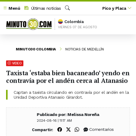
Menú
Últimas noticias
Pico y Placa
Buscar
Colombia
VIERNES 07 DE AGOSTO
MINUTO30 COLOMBIA
NOTICIAS DE MEDELLÍN
VIDEO
Taxista ‘estaba bien bacaneado’ yendo en
contravía por el andén cerca al Atanasio
Captan a taxista circulando en contravía por el andén en la
Unidad Deportiva Atanasio Girardot.
Publicado por: Melissa Noreña
2024-08-16 | 11:17 AM
Compartir en Facebook
Compartir en X (Twitter)
Compartir en WhatsApp
Comentarios
Compartir: