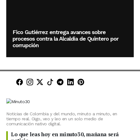
Fico Gutiérrez entrega avances sobre
procesos contra la Alcaldía de Quintero por
corrupción
Minuto30 en Facebook
Minuto30 en Instagram
Minuto30 en X (Twitter)
Minuto30 en TikTok
Canal de Minuto30 en T
Minuto30 en LinkedIn
Minuto30 en Pinte
Noticias de Colombia y del mundo, minuto a minuto, en
tiempo real. Oigo, veo y leo en un solo medio de
comunicación nativo digital.
Lo que leas hoy en minuto30, mañana será