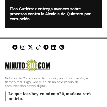
Fico Gutiérrez entrega avances sobre
procesos contra la Alcaldía de Quintero por
corrupción
Minuto30 en Facebook
Minuto30 en Instagram
Minuto30 en X (Twitter)
Minuto30 en TikTok
Canal de Minuto30 en T
Minuto30 en LinkedIn
Minuto30 en Pinte
Noticias de Colombia y del mundo, minuto a minuto, en
tiempo real. Oigo, veo y leo en un solo medio de
comunicación nativo digital.
Lo que leas hoy en minuto30, mañana será
noticia.