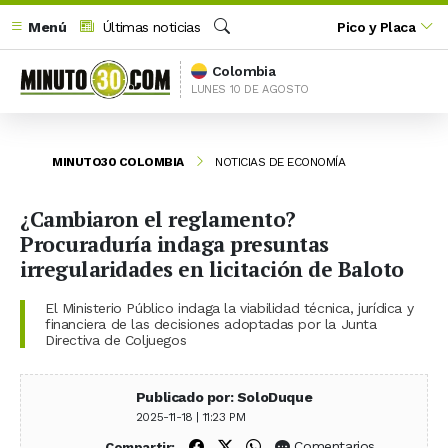
Menú
Últimas noticias
Pico y Placa
Buscar
Colombia
LUNES 10 DE AGOSTO
MINUTO30 COLOMBIA
NOTICIAS DE ECONOMÍA
¿Cambiaron el reglamento?
Procuraduría indaga presuntas
irregularidades en licitación de Baloto
El Ministerio Público indaga la viabilidad técnica, jurídica y
financiera de las decisiones adoptadas por la Junta
Directiva de Coljuegos
Publicado por: SoloDuque
2025-11-18 | 11:23 PM
Compartir en Facebook
Compartir en X (Twitter)
Compartir en WhatsApp
Comentarios
Compartir: