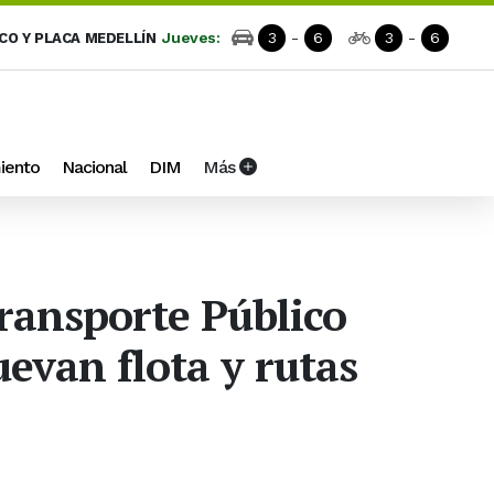
Jueves:
3
-
6
3
-
6
ICO Y PLACA MEDELLÍN
iento
Nacional
DIM
Más
Transporte Público
uevan flota y rutas