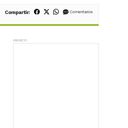
Compartir en Facebook
Compartir en X (Twitter)
Compartir en WhatsApp
Compartir:
Comentarios
ANUNCIO