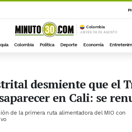
P
Colombia
JUEVES 06 DE AGOSTO
quia
Colombia
Política
Deporte
Economía
Entretenim
trital desmiente que el 
saparecer en Cali: se ren
ón de la primera ruta alimentadora del MIO con
ivo